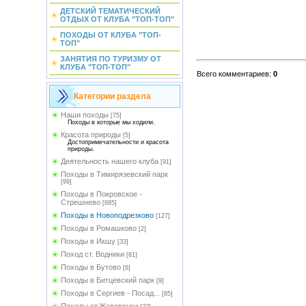
ДЕТСКИЙ ТЕМАТИЧЕСКИЙ
ОТДЫХ ОТ КЛУБА "ТОП-ТОП"
ПОХОДЫ ОТ КЛУБА "ТОП-
ТОП"
ЗАНЯТИЯ ПО ТУРИЗМУ ОТ
КЛУБА "ТОП-ТОП"
Всего комментариев
:
0
Категории раздела
Наши походы
[75]
Походы в которые мы ходили.
Красота природы
[5]
Достопримечательности и красота
природы.
Деятельность нашего клуба
[91]
Походы в Тимирязевский парк
[99]
Походы в Покровское -
Стрешнево
[685]
Походы в Новоподрезково
[127]
Походы в Ромашково
[2]
Походы в Икшу
[33]
Поход ст. Водники
[81]
Походы в Бутово
[6]
Походы в Битцевский парк
[9]
Походы в Сергиев - Посад...
[85]