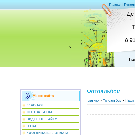
Главная
|
Регист
Де
"
8 9
-->
При
Фотоальбом
Меню сайта
Главная
»
Фотоальбом
»
Наши 
ГЛАВНАЯ
ФОТОАЛЬБОМ
ВИДЕО ПО САЙТУ
О НАС
КООРДИНАТЫ и ОПЛАТА