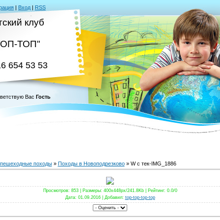
рация
|
Вход
|
RSS
тский клуб
ТОП-ТОП"
16 654 53 53
ветствую Вас
Гость
пешеходные походы
»
Походы в Новоподрезково
» W с тек-IMG_1886
Просмотров
: 853 |
Размеры
: 400x448px/241.8Kb |
Рейтинг
: 0.0/0
Дата
: 01.09.2016 |
Добавил
:
top-top-top-top