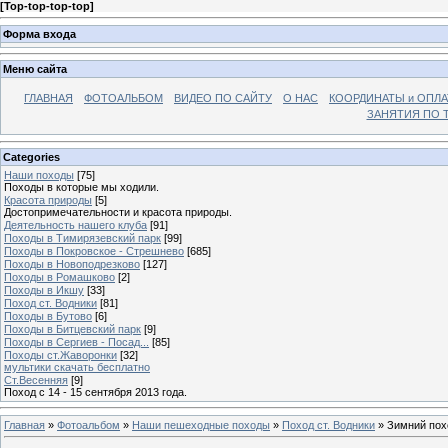
[
Top-top-top-top
]
Форма входа
Меню сайта
ГЛАВНАЯ
ФОТОАЛЬБОМ
ВИДЕО ПО САЙТУ
О НАС
КООРДИНАТЫ и ОПЛА
ЗАНЯТИЯ ПО Т
Categories
Наши походы
[75]
Походы в которые мы ходили.
Красота природы
[5]
Достопримечательности и красота природы.
Деятельность нашего клуба
[91]
Походы в Тимирязевский парк
[99]
Походы в Покровское - Стрешнево
[685]
Походы в Новоподрезково
[127]
Походы в Ромашково
[2]
Походы в Икшу
[33]
Поход ст. Водники
[81]
Походы в Бутово
[6]
Походы в Битцевский парк
[9]
Походы в Сергиев - Посад...
[85]
Походы ст.Жаворонки
[32]
мультики скачать бесплатно
Ст.Весенняя
[9]
Поход с 14 - 15 сентября 2013 года.
Главная
»
Фотоальбом
»
Наши пешеходные походы
»
Поход ст. Водники
» Зимний похо