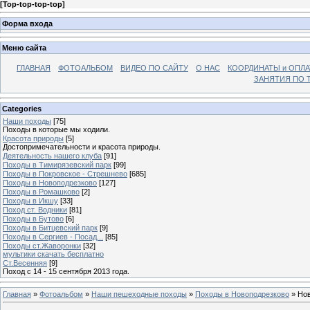
[
Top-top-top-top
]
Форма входа
Меню сайта
ГЛАВНАЯ
ФОТОАЛЬБОМ
ВИДЕО ПО САЙТУ
О НАС
КООРДИНАТЫ и ОПЛА
ЗАНЯТИЯ ПО Т
Categories
Наши походы
[75]
Походы в которые мы ходили.
Красота природы
[5]
Достопримечательности и красота природы.
Деятельность нашего клуба
[91]
Походы в Тимирязевский парк
[99]
Походы в Покровское - Стрешнево
[685]
Походы в Новоподрезково
[127]
Походы в Ромашково
[2]
Походы в Икшу
[33]
Поход ст. Водники
[81]
Походы в Бутово
[6]
Походы в Битцевский парк
[9]
Походы в Сергиев - Посад...
[85]
Походы ст.Жаворонки
[32]
мультики скачать бесплатно
Ст.Весенняя
[9]
Поход с 14 - 15 сентября 2013 года.
Главная
»
Фотоальбом
»
Наши пешеходные походы
»
Походы в Новоподрезково
» Нов