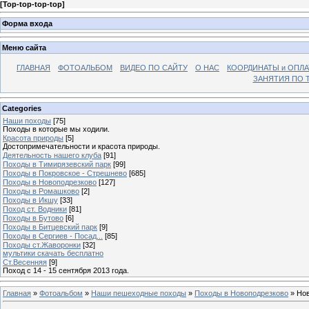
[
Top-top-top-top
]
Форма входа
Меню сайта
ГЛАВНАЯ
ФОТОАЛЬБОМ
ВИДЕО ПО САЙТУ
О НАС
КООРДИНАТЫ и ОПЛА
ЗАНЯТИЯ ПО Т
Categories
Наши походы
[75]
Походы в которые мы ходили.
Красота природы
[5]
Достопримечательности и красота природы.
Деятельность нашего клуба
[91]
Походы в Тимирязевский парк
[99]
Походы в Покровское - Стрешнево
[685]
Походы в Новоподрезково
[127]
Походы в Ромашково
[2]
Походы в Икшу
[33]
Поход ст. Водники
[81]
Походы в Бутово
[6]
Походы в Битцевский парк
[9]
Походы в Сергиев - Посад...
[85]
Походы ст.Жаворонки
[32]
мультики скачать бесплатно
Ст.Весенняя
[9]
Поход с 14 - 15 сентября 2013 года.
Главная
»
Фотоальбом
»
Наши пешеходные походы
»
Походы в Новоподрезково
» Нов