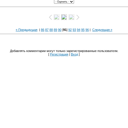
« Предыдущая
|
86
87
88
89
90
[
91
]
92
93
94
95
96
|
Следующая »
Добавлять комментарии могут только зарегистрированные пользователи.
[
Регистрация
|
Вход
]