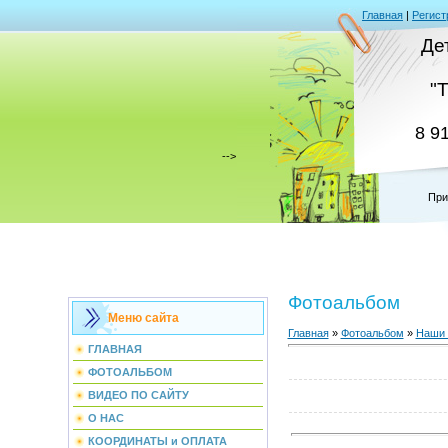
Главная
|
Регист
Де
"
8 9
-->
При
Фотоальбом
Меню сайта
Главная
»
Фотоальбом
»
Наши 
ГЛАВНАЯ
ФОТОАЛЬБОМ
ВИДЕО ПО САЙТУ
О НАС
КООРДИНАТЫ и ОПЛАТА