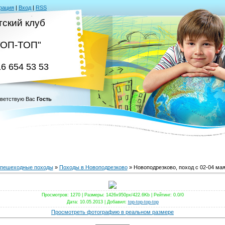
рация
|
Вход
|
RSS
тский клуб
ТОП-ТОП"
16 654 53 53
ветствую Вас
Гость
пешеходные походы
»
Походы в Новоподрезково
» Новоподрезково, поход с 02-04 мая
Просмотров
: 1270 |
Размеры
: 1426x950px/422.6Kb |
Рейтинг
: 0.0/0
Дата
: 10.05.2013 |
Добавил
:
top-top-top-top
Просмотреть фотографию в реальном размере