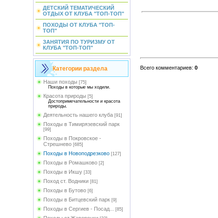
ДЕТСКИЙ ТЕМАТИЧЕСКИЙ
ОТДЫХ ОТ КЛУБА "ТОП-ТОП"
ПОХОДЫ ОТ КЛУБА "ТОП-
ТОП"
ЗАНЯТИЯ ПО ТУРИЗМУ ОТ
КЛУБА "ТОП-ТОП"
Всего комментариев
:
0
Категории раздела
Наши походы
[75]
Походы в которые мы ходили.
Красота природы
[5]
Достопримечательности и красота
природы.
Деятельность нашего клуба
[91]
Походы в Тимирязевский парк
[99]
Походы в Покровское -
Стрешнево
[685]
Походы в Новоподрезково
[127]
Походы в Ромашково
[2]
Походы в Икшу
[33]
Поход ст. Водники
[81]
Походы в Бутово
[6]
Походы в Битцевский парк
[9]
Походы в Сергиев - Посад...
[85]