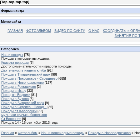
[
Top-top-top-top
]
Форма входа
Меню сайта
ГЛАВНАЯ
ФОТОАЛЬБОМ
ВИДЕО ПО САЙТУ
О НАС
КООРДИНАТЫ и ОПЛА
ЗАНЯТИЯ ПО Т
Categories
Наши походы
[75]
Походы в которые мы ходили.
Красота природы
[5]
Достопримечательности и красота природы.
Деятельность нашего клуба
[91]
Походы в Тимирязевский парк
[99]
Походы в Покровское - Стрешнево
[685]
Походы в Новоподрезково
[127]
Походы в Ромашково
[2]
Походы в Икшу
[33]
Поход ст. Водники
[81]
Походы в Бутово
[6]
Походы в Битцевский парк
[9]
Походы в Сергиев - Посад...
[85]
Походы ст.Жаворонки
[32]
мультики скачать бесплатно
Ст.Весенняя
[9]
Поход с 14 - 15 сентября 2013 года.
Главная
»
Фотоальбом
»
Наши пешеходные походы
»
Походы в Новоподрезково
» Нов