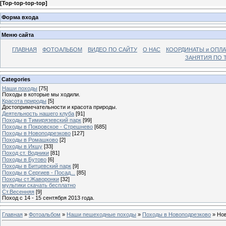
[
Top-top-top-top
]
Форма входа
Меню сайта
ГЛАВНАЯ
ФОТОАЛЬБОМ
ВИДЕО ПО САЙТУ
О НАС
КООРДИНАТЫ и ОПЛА
ЗАНЯТИЯ ПО Т
Categories
Наши походы
[75]
Походы в которые мы ходили.
Красота природы
[5]
Достопримечательности и красота природы.
Деятельность нашего клуба
[91]
Походы в Тимирязевский парк
[99]
Походы в Покровское - Стрешнево
[685]
Походы в Новоподрезково
[127]
Походы в Ромашково
[2]
Походы в Икшу
[33]
Поход ст. Водники
[81]
Походы в Бутово
[6]
Походы в Битцевский парк
[9]
Походы в Сергиев - Посад...
[85]
Походы ст.Жаворонки
[32]
мультики скачать бесплатно
Ст.Весенняя
[9]
Поход с 14 - 15 сентября 2013 года.
Главная
»
Фотоальбом
»
Наши пешеходные походы
»
Походы в Новоподрезково
» Нов