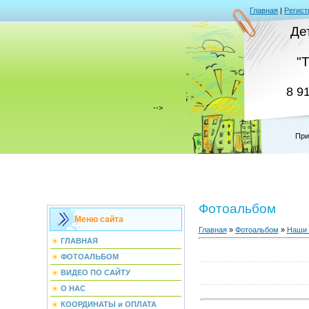
Главная
|
Регист
Де
"
8 9
-->
При
Фотоальбом
Меню сайта
Главная
»
Фотоальбом
»
Наши 
ГЛАВНАЯ
ФОТОАЛЬБОМ
ВИДЕО ПО САЙТУ
О НАС
КООРДИНАТЫ и ОПЛАТА