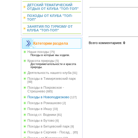
ДЕТСКИЙ ТЕМАТИЧЕСКИЙ
ОТДЫХ ОТ КЛУБА "ТОП-ТОП"
ПОХОДЫ ОТ КЛУБА "ТОП-
ТОП"
ЗАНЯТИЯ ПО ТУРИЗМУ ОТ
КЛУБА "ТОП-ТОП"
Всего комментариев
:
0
Категории раздела
Наши походы
[75]
Походы в которые мы ходили.
Красота природы
[5]
Достопримечательности и красота
природы.
Деятельность нашего клуба
[91]
Походы в Тимирязевский парк
[99]
Походы в Покровское -
Стрешнево
[685]
Походы в Новоподрезково
[127]
Походы в Ромашково
[2]
Походы в Икшу
[33]
Поход ст. Водники
[81]
Походы в Бутово
[6]
Походы в Битцевский парк
[9]
Походы в Сергиев - Посад...
[85]