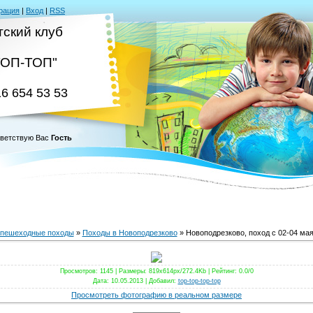
рация
|
Вход
|
RSS
тский клуб
ТОП-ТОП"
16 654 53 53
ветствую Вас
Гость
пешеходные походы
»
Походы в Новоподрезково
» Новоподрезково, поход с 02-04 мая
Просмотров
: 1145 |
Размеры
: 819x614px/272.4Kb |
Рейтинг
: 0.0/0
Дата
: 10.05.2013 |
Добавил
:
top-top-top-top
Просмотреть фотографию в реальном размере