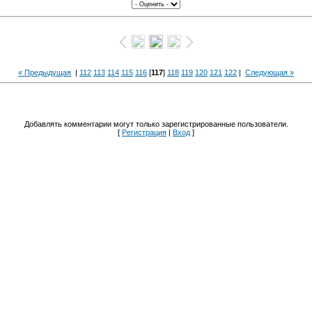
« Предыдущая
|
112
113
114
115
116
[
117
]
118
119
120
121
122
|
Следующая »
Добавлять комментарии могут только зарегистрированные пользователи.
[
Регистрация
|
Вход
]