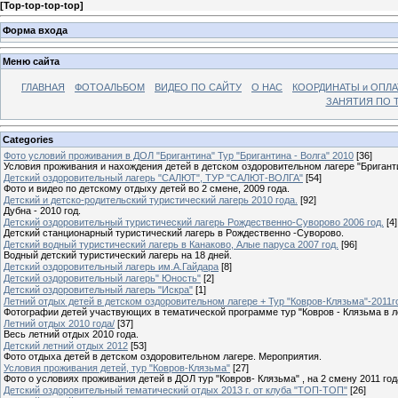
[
Top-top-top-top
]
Форма входа
Меню сайта
ГЛАВНАЯ
ФОТОАЛЬБОМ
ВИДЕО ПО САЙТУ
О НАС
КООРДИНАТЫ и ОПЛА
ЗАНЯТИЯ ПО Т
Categories
Фото условий проживания в ДОЛ "Бригантина" Тур "Бригантина - Волга" 2010
[36]
Условия проживания и нахождения детей в детском оздоровительном лагере "Бригант
Детский оздоровительный лагерь "САЛЮТ", ТУР "САЛЮТ-ВОЛГА"
[54]
Фото и видео по детскому отдыху детей во 2 смене, 2009 года.
Детский и детско-родительский туристический лагерь 2010 года.
[92]
Дубна - 2010 год.
Детский оздоровительный туристический лагерь Рождественно-Суворово 2006 год.
[4]
Детский станционарный туристический лагерь в Рождественно -Суворово.
Детский водный туристический лагерь в Канаково, Алые паруса 2007 год.
[96]
Водный детский туристический лагерь на 18 дней.
Детский оздоровительный лагерь им.А.Гайдара
[8]
Детский оздоровительный лагерь" Юность"
[2]
Детский оздоровительный лагерь "Искра"
[1]
Летний отдых детей в детском оздоровительном лагере + Тур "Ковров-Клязьма"-2011г
Фотографии детей участвующих в тематической программе тур "Ковров - Клязьма в л
Летний отдых 2010 года/
[37]
Весь летний отдых 2010 года.
Детский летний отдых 2012
[53]
Фото отдыха детей в детском оздоровительном лагере. Мероприятия.
Условия проживания детей, тур "Ковров-Клязьма"
[27]
Фото о условиях проживания детей в ДОЛ тур "Ковров- Клязьма" , на 2 смену 2011 год
Детский оздоровительный тематический отдых 2013 г. от клуба "ТОП-ТОП"
[26]