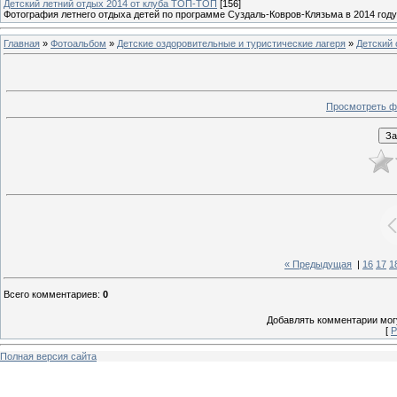
Детский летний отдых 2014 от клуба ТОП-ТОП
[156]
Фотография летнего отдыха детей по программе Суздаль-Ковров-Клязьма в 2014 году
Главная
»
Фотоальбом
»
Детские оздоровительные и туристические лагеря
»
Детский 
Просмотреть ф
« Предыдущая
|
16
17
1
Всего комментариев
:
0
Добавлять комментарии могу
[
Р
Полная версия сайта