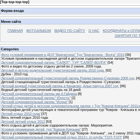
[
Top-top-top-top
]
Форма входа
Меню сайта
ГЛАВНАЯ
ФОТОАЛЬБОМ
ВИДЕО ПО САЙТУ
О НАС
КООРДИНАТЫ и ОПЛА
ЗАНЯТИЯ ПО Т
Categories
Фото условий проживания в ДОЛ "Бригантина" Тур "Бригантина - Волга" 2010
[36]
Условия проживания и нахождения детей в детском оздоровительном лагере "Бригант
Детский оздоровительный лагерь "САЛЮТ", ТУР "САЛЮТ-ВОЛГА"
[54]
Фото и видео по детскому отдыху детей во 2 смене, 2009 года.
Детский и детско-родительский туристический лагерь 2010 года.
[92]
Дубна - 2010 год.
Детский оздоровительный туристический лагерь Рождественно-Суворово 2006 год.
[4]
Детский станционарный туристический лагерь в Рождественно -Суворово.
Детский водный туристический лагерь в Канаково, Алые паруса 2007 год.
[96]
Водный детский туристический лагерь на 18 дней.
Детский оздоровительный лагерь им.А.Гайдара
[8]
Детский оздоровительный лагерь" Юность"
[2]
Детский оздоровительный лагерь "Искра"
[1]
Летний отдых детей в детском оздоровительном лагере + Тур "Ковров-Клязьма"-2011г
Фотографии детей участвующих в тематической программе тур "Ковров - Клязьма в л
Летний отдых 2010 года/
[37]
Весь летний отдых 2010 года.
Детский летний отдых 2012
[53]
Фото отдыха детей в детском оздоровительном лагере. Мероприятия.
Условия проживания детей, тур "Ковров-Клязьма"
[27]
Фото о условиях проживания детей в ДОЛ тур "Ковров- Клязьма" , на 2 смену 2011 год
Детский оздоровительный тематический отдых 2013 г. от клуба "ТОП-ТОП"
[26]