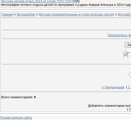
Детский летний отдых 2014 от клуба ТОП-ТОП
[156]
Фотография летнего отдыха детей по программе Суздаль-Ковров-Клязьма в 2014 году
Главная
»
Фотоальбом
»
Детские оздоровительные и туристические лагеря
»
Детский
Просмотреть ф
« Предыдущая
|
1
Всего комментариев
:
0
Добавлять комментарии могу
[
Р
Полная версия сайта