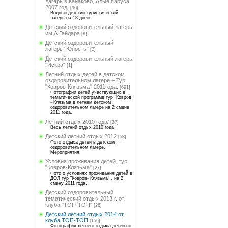
лагерь в Канаково, Алые паруса
2007 год.
[96]
Водный детский туристический
лагерь на 18 дней.
Детский оздоровительный лагерь
им.А.Гайдара
[8]
Детский оздоровительный
лагерь" Юность"
[2]
Детский оздоровительный лагерь
"Искра"
[1]
Летний отдых детей в детском
оздоровительном лагере + Тур
"Ковров-Клязьма"-2011года.
[691]
Фотографии детей участвующих в
тематической программе тур "Ковров
- Клязьма в летнем детском
оздоровительном лагере на 2 смене
2011 года.
Летний отдых 2010 года/
[37]
Весь летний отдых 2010 года.
Детский летний отдых 2012
[53]
Фото отдыха детей в детском
оздоровительном лагере.
Мероприятия.
Условия проживания детей, тур
"Ковров-Клязьма"
[27]
Фото о условиях проживания детей в
ДОЛ тур "Ковров- Клязьма" , на 2
смену 2011 года.
Детский оздоровительный
тематический отдых 2013 г. от
клуба "ТОП-ТОП"
[26]
Детский летний отдых 2014 от
клуба ТОП-ТОП
[156]
Фотография летнего отдыха детей по