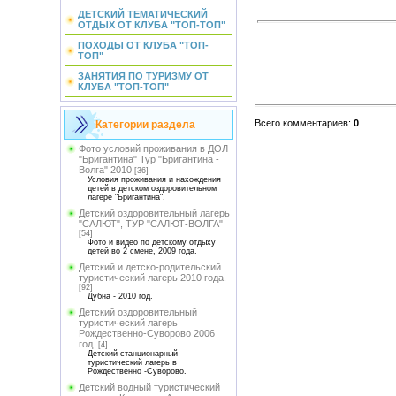
ДЕТСКИЙ ТЕМАТИЧЕСКИЙ
ОТДЫХ ОТ КЛУБА "ТОП-ТОП"
ПОХОДЫ ОТ КЛУБА "ТОП-
ТОП"
ЗАНЯТИЯ ПО ТУРИЗМУ ОТ
КЛУБА "ТОП-ТОП"
Всего комментариев
:
0
Категории раздела
Фото условий проживания в ДОЛ
"Бригантина" Тур "Бригантина -
Волга" 2010
[36]
Условия проживания и нахождения
детей в детском оздоровительном
лагере "Бригантина".
Детский оздоровительный лагерь
"САЛЮТ", ТУР "САЛЮТ-ВОЛГА"
[54]
Фото и видео по детскому отдыху
детей во 2 смене, 2009 года.
Детский и детско-родительский
туристический лагерь 2010 года.
[92]
Дубна - 2010 год.
Детский оздоровительный
туристический лагерь
Рождественно-Суворово 2006
год.
[4]
Детский станционарный
туристический лагерь в
Рождественно -Суворово.
Детский водный туристический