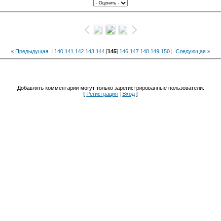
« Предыдущая
|
140
141
142
143
144
[
145
]
146
147
148
149
150
|
Следующая »
Добавлять комментарии могут только зарегистрированные пользователи.
[
Регистрация
|
Вход
]