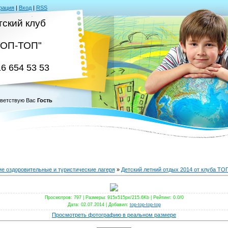
рация
|
Вход
|
RSS
тский клуб
ТОП-ТОП"
16 654 53 53
ветствую Вас
Гость
ие оздоровительные и туристические лагеря
»
Детский летний отдых 2014 от клуба Т
Просмотров
: 797 |
Размеры
: 915x515px/215.6Kb |
Рейтинг
: 0.0/0
Дата
: 02.07.2014 |
Добавил
:
top-top-top-top
Просмотреть фотографию в реальном размере