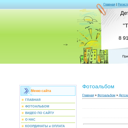
Главная
|
Регист
Де
"
8 9
-->
При
Фотоальбом
Меню сайта
Главная
»
Фотоальбом
»
Детск
ГЛАВНАЯ
ФОТОАЛЬБОМ
ВИДЕО ПО САЙТУ
О НАС
КООРДИНАТЫ и ОПЛАТА