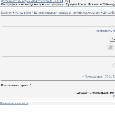
Детский летний отдых 2014 от клуба ТОП-ТОП
[156]
Фотография летнего отдыха детей по программе Суздаль-Ковров-Клязьма в 2014 году
Главная
»
Фотоальбом
»
Детские оздоровительные и туристические лагеря
»
Детский 
Просмотреть ф
« Предыдущая
|
70
71
7
Всего комментариев
:
0
Добавлять комментарии могу
[
Р
Полная версия сайта