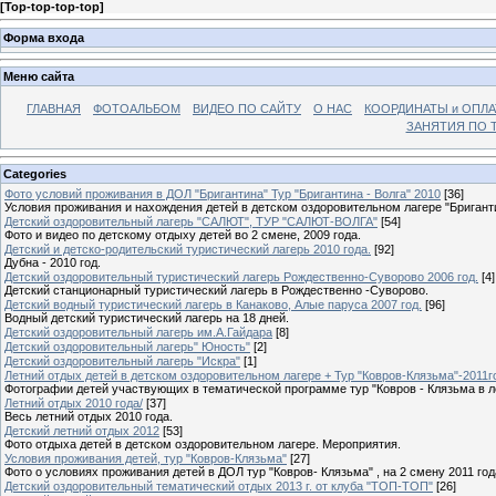
[
Top-top-top-top
]
Форма входа
Меню сайта
ГЛАВНАЯ
ФОТОАЛЬБОМ
ВИДЕО ПО САЙТУ
О НАС
КООРДИНАТЫ и ОПЛА
ЗАНЯТИЯ ПО Т
Categories
Фото условий проживания в ДОЛ "Бригантина" Тур "Бригантина - Волга" 2010
[36]
Условия проживания и нахождения детей в детском оздоровительном лагере "Бригант
Детский оздоровительный лагерь "САЛЮТ", ТУР "САЛЮТ-ВОЛГА"
[54]
Фото и видео по детскому отдыху детей во 2 смене, 2009 года.
Детский и детско-родительский туристический лагерь 2010 года.
[92]
Дубна - 2010 год.
Детский оздоровительный туристический лагерь Рождественно-Суворово 2006 год.
[4]
Детский станционарный туристический лагерь в Рождественно -Суворово.
Детский водный туристический лагерь в Канаково, Алые паруса 2007 год.
[96]
Водный детский туристический лагерь на 18 дней.
Детский оздоровительный лагерь им.А.Гайдара
[8]
Детский оздоровительный лагерь" Юность"
[2]
Детский оздоровительный лагерь "Искра"
[1]
Летний отдых детей в детском оздоровительном лагере + Тур "Ковров-Клязьма"-2011г
Фотографии детей участвующих в тематической программе тур "Ковров - Клязьма в л
Летний отдых 2010 года/
[37]
Весь летний отдых 2010 года.
Детский летний отдых 2012
[53]
Фото отдыха детей в детском оздоровительном лагере. Мероприятия.
Условия проживания детей, тур "Ковров-Клязьма"
[27]
Фото о условиях проживания детей в ДОЛ тур "Ковров- Клязьма" , на 2 смену 2011 год
Детский оздоровительный тематический отдых 2013 г. от клуба "ТОП-ТОП"
[26]