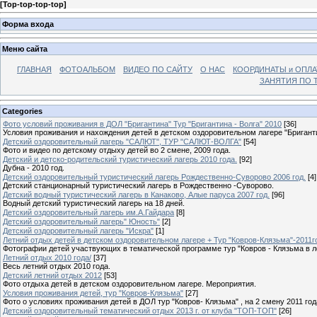
[
Top-top-top-top
]
Форма входа
Меню сайта
ГЛАВНАЯ
ФОТОАЛЬБОМ
ВИДЕО ПО САЙТУ
О НАС
КООРДИНАТЫ и ОПЛА
ЗАНЯТИЯ ПО Т
Categories
Фото условий проживания в ДОЛ "Бригантина" Тур "Бригантина - Волга" 2010
[36]
Условия проживания и нахождения детей в детском оздоровительном лагере "Бригант
Детский оздоровительный лагерь "САЛЮТ", ТУР "САЛЮТ-ВОЛГА"
[54]
Фото и видео по детскому отдыху детей во 2 смене, 2009 года.
Детский и детско-родительский туристический лагерь 2010 года.
[92]
Дубна - 2010 год.
Детский оздоровительный туристический лагерь Рождественно-Суворово 2006 год.
[4]
Детский станционарный туристический лагерь в Рождественно -Суворово.
Детский водный туристический лагерь в Канаково, Алые паруса 2007 год.
[96]
Водный детский туристический лагерь на 18 дней.
Детский оздоровительный лагерь им.А.Гайдара
[8]
Детский оздоровительный лагерь" Юность"
[2]
Детский оздоровительный лагерь "Искра"
[1]
Летний отдых детей в детском оздоровительном лагере + Тур "Ковров-Клязьма"-2011г
Фотографии детей участвующих в тематической программе тур "Ковров - Клязьма в л
Летний отдых 2010 года/
[37]
Весь летний отдых 2010 года.
Детский летний отдых 2012
[53]
Фото отдыха детей в детском оздоровительном лагере. Мероприятия.
Условия проживания детей, тур "Ковров-Клязьма"
[27]
Фото о условиях проживания детей в ДОЛ тур "Ковров- Клязьма" , на 2 смену 2011 год
Детский оздоровительный тематический отдых 2013 г. от клуба "ТОП-ТОП"
[26]