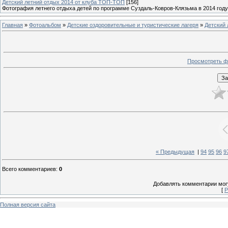
Детский летний отдых 2014 от клуба ТОП-ТОП
[156]
Фотография летнего отдыха детей по программе Суздаль-Ковров-Клязьма в 2014 году
Главная
»
Фотоальбом
»
Детские оздоровительные и туристические лагеря
»
Детский 
Просмотреть ф
« Предыдущая
|
94
95
96
9
Всего комментариев
:
0
Добавлять комментарии могу
[
Р
Полная версия сайта